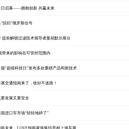
展今日启幕——拥抱创新 共赢未来
“回归”俄罗斯信号
时 提前解锁过滤技术领导者曼胡默尔展台
税带来的影响在可管控范围内
届“超级科技日”发布多款重磅产品和新技术
际车展交通指南来了，收好不迷路！
既要发展又要安全
国进口车市场“轻轻地碎了”
电未来，LOVE纯电家族集结亮相上海车展