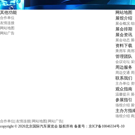
其他功能
网站地图
合作单位
展馆介绍
友情连接
展会概况
组
网站地图
展会排期
网站广告
展会资讯
展会动态
展
资料下载
乘用车
商用
管理团队
会议论坛
采
周边服务
周边交通
周
联系我们
主办单位
资
观众指南
温馨提示
展
参展指引
场馆介绍
展
主办方指
场馆介绍
商
合作单位
|
友情连接
|
网站地图
|
网站广告
|
copyright © 2026北京国际汽车展览会 版权所有 备案号：京ICP备10046334号-10