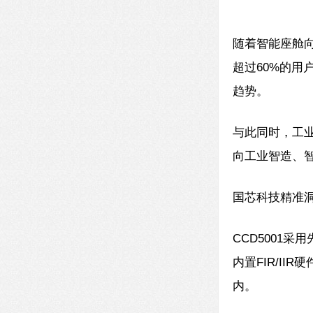
随着智能座舱
超过60%的
趋势。
与此同时，工
向工业智造、
国芯科技精准
CCD5001采
内置FIR/I
内。