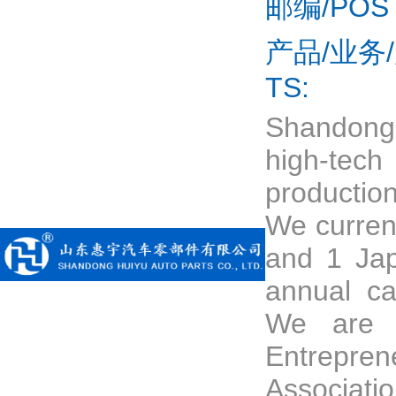
邮编/POS
产品/业务/展
TS:
Shandong H
high-tec
productio
We curren
and 1 Jap
annual ca
We are t
Entrepre
Associat