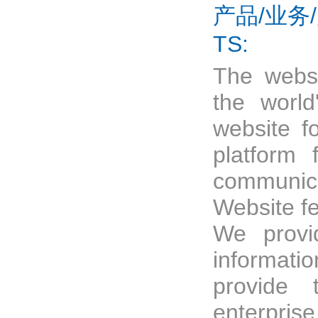
产品/业务/展
TS:
The websi
the world
website fo
platform 
communica
Website fe
We provi
informat
provide 
enterprise